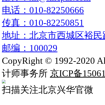
电话：010-82250666
传真：010-82250851
地址：北京市西城区裕民路
邮编：100029
CopyRight © 1992-2020 
计师事务所
京ICP备15061
扫描关注北京兴华官微