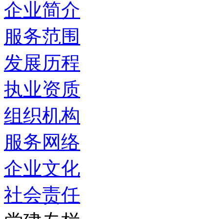
企业简介
服务范围
发展历程
执业资质
组织机构
服务网络
企业文化
社会责任