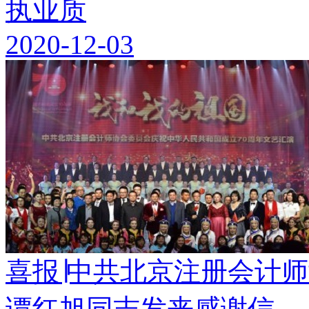
执业质
2020-12-03
喜报∣中共北京注册会计
谭红旭同志发来感谢信