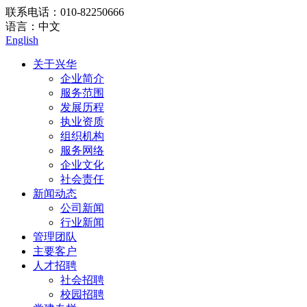
联系电话：
010-82250666
语言：
中文
English
关于兴华
企业简介
服务范围
发展历程
执业资质
组织机构
服务网络
企业文化
社会责任
新闻动态
公司新闻
行业新闻
管理团队
主要客户
人才招聘
社会招聘
校园招聘