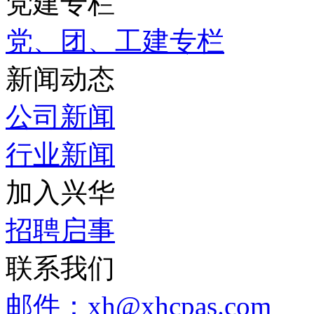
党建专栏
党、团、工建专栏
新闻动态
公司新闻
行业新闻
加入兴华
招聘启事
联系我们
邮件：xh@xhcpas.com