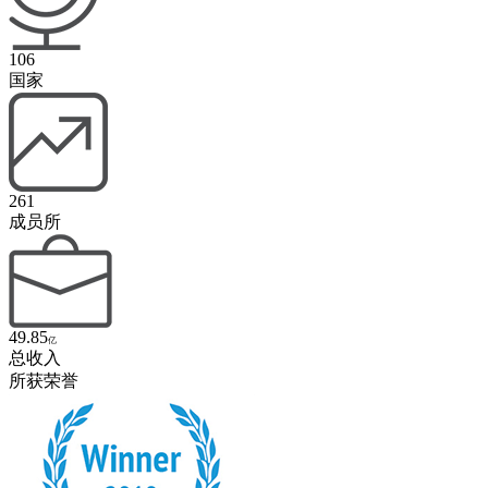
106
国家
261
成员所
49.85
亿
总收入
所获荣誉