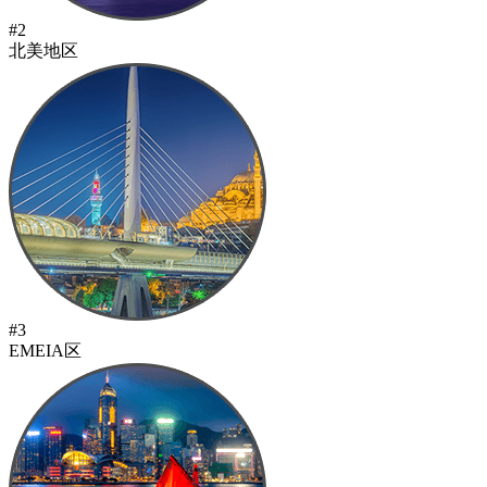
#2
北美地区
#3
EMEIA区